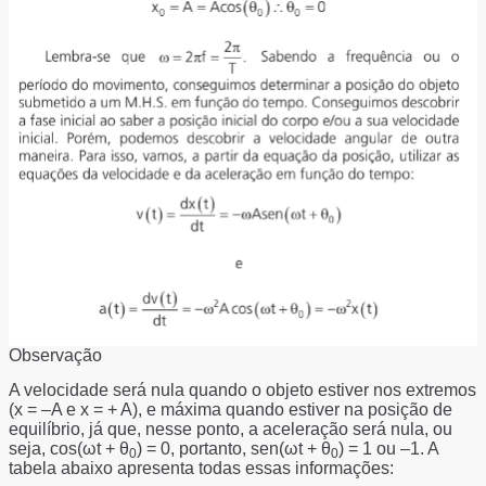
Observação
A velocidade será nula quando o objeto estiver nos extremos
(x = –A e x = + A), e máxima quando estiver na posição de
equilíbrio, já que, nesse ponto, a aceleração será nula, ou
seja, cos(ωt + θ
) = 0, portanto, sen(ωt + θ
) = 1 ou –1. A
0
0
tabela abaixo apresenta todas essas informações: