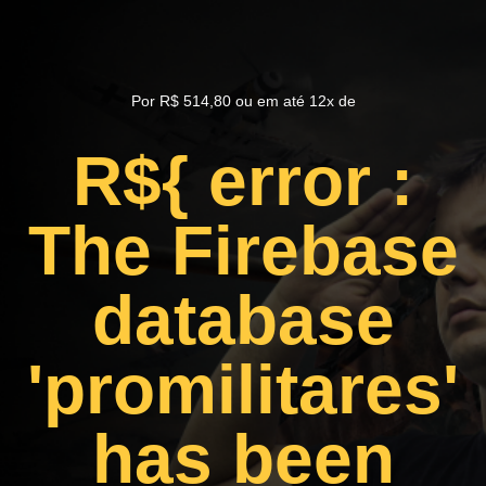
Por R$ 514,80 ou em até 12x de
R$
{ error :
The Firebase
database
'promilitares'
has been