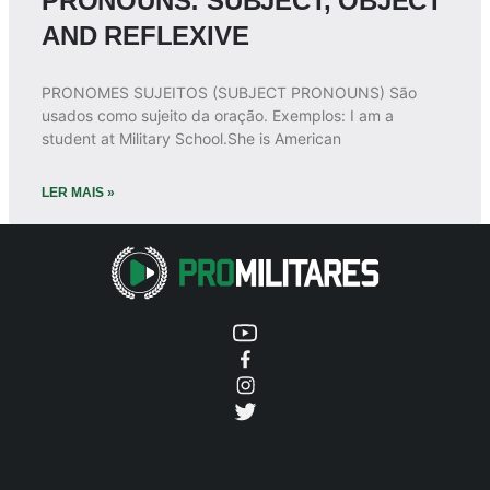
PRONOUNS: SUBJECT, OBJECT
AND REFLEXIVE
PRONOMES SUJEITOS (SUBJECT PRONOUNS) São
usados como sujeito da oração. Exemplos: I am a
student at Military School.She is American
LER MAIS »