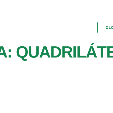
L
A: QUADRILÁT