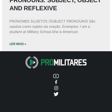
PRONOUNS: SUBJECT, OBJECT
AND REFLEXIVE
PRONOMES SUJEITOS (SUBJECT PRONOUNS) São
usados como sujeito da oração. Exemplos: I am a
student at Military School.She is American
LER MAIS »