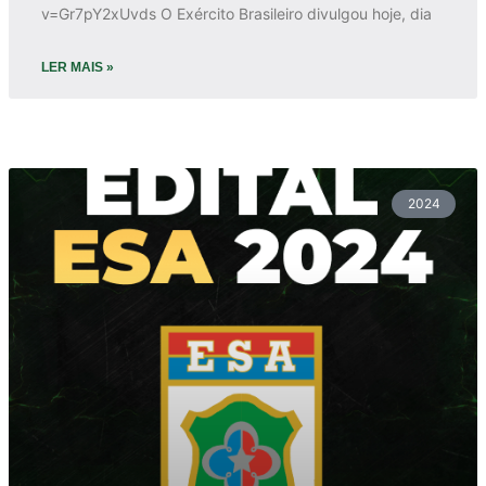
v=Gr7pY2xUvds O Exército Brasileiro divulgou hoje, dia
LER MAIS »
2024