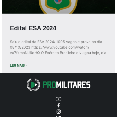
Edital ESA 2024
Saiu o edital da ESA 2024: 1095 vagas e prova no dia
08/10/2023 https://www.youtube.com/watch?
v=7fkmnNJ6qHQ O Exército Brasileiro divulgou hoje, dia
LER MAIS »