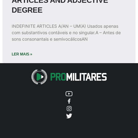
ARTICLES AND ADJECTIVE
DEGREE
INDEFINITE ARTICLES A/AN – UM(A) Usados apenas
com substantivos contáveis e no singular.A – Antes de
sons consonantais e semivocálicosAN
LER MAIS »