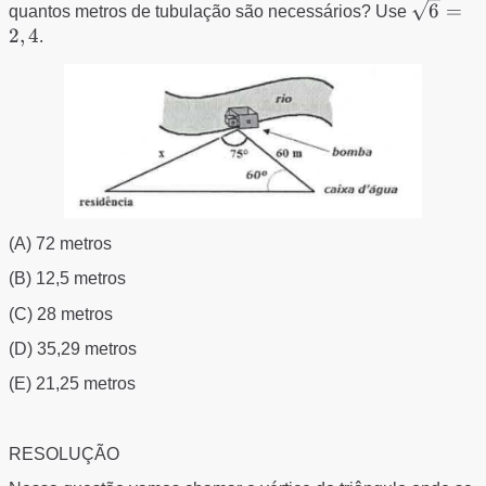
\sqrt{6
6
=
quantos metros de tubulação são necessários? Use
= 2,4
2
,
4
.
(A) 72 metros
(B) 12,5 metros
(C) 28 metros
(D) 35,29 metros
(E) 21,25 metros
RESOLUÇÃO