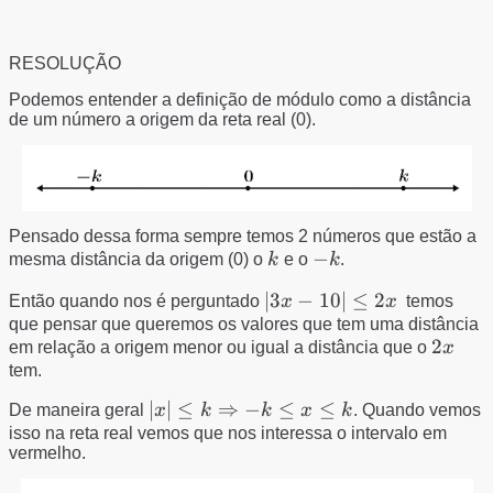
ou x ≥
\epsilon
≤ 10}
10}
\ R| 2≤
\ x ≤
RESOLUÇÃO
10}
Podemos entender a definição de módulo como a distância
de um número a origem da reta real (0).
Pensado dessa forma sempre temos 2 números que estão a
k
-
−
mesma distância da origem (0) o
k
e o
k
.
k
|3x
∣3
−
10∣
≤
2
Então quando nos é perguntado
x
x
temos
-10|
que pensar que queremos os valores que tem uma distância
2x
2
em relação a origem menor ou igual a distância que o
x
≤
tem.
2x
|x|\leq
∣
∣
≤
⇒
−
≤
≤
De maneira geral
x
k
k
x
k
. Quando vemos
k\Rightarrow
isso na reta real vemos que nos interessa o intervalo em
vermelho.
-k\leq x\leq k