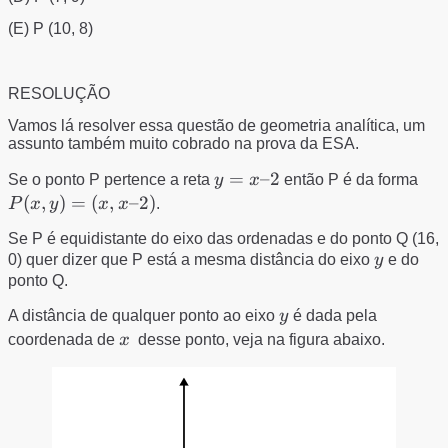
(E) P (10, 8)
RESOLUÇÃO
Vamos lá resolver essa questão de geometria analítica, um
assunto também muito cobrado na prova da ESA.
y
=
–2
P(x
Se o ponto P pertence a reta
y
x
então P é da forma
=
y)
(
,
)
=
(
,
–2
)
P
x
y
x
x
.
x
(x,
Se P é equidistante do eixo das ordenadas e do ponto Q (16,
–
x –
y
0) quer dizer que P está a mesma distância do eixo
y
e do
2
2)
ponto Q.
y
A distância de qualquer ponto ao eixo
y
é dada pela
x
coordenada de
x
desse ponto, veja na figura abaixo.