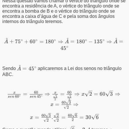
Nessa questão vamos chamar o vértice do triângulo onde se
encontra a residência de A, o vértice do triângulo onde se
encontra a bomba de B e o vértice do triângulo onde se
encontra a caixa d’água de C e pela soma dos ângulos
internos do triângulo teremos.
^
^
^
∘
∘
∘
∘
∘
\hat{A}+75^{\circ}+60^{\circ}=180^{\circ}
+
7
5
+
6
0
=
18
0
⇒
=
18
0
−
13
5
⇒
=
A
A
A
∘
\Rightarrow
4
5
\hat{A}=180^{\circ}-135^{\circ}
\Rightarrow \hat{A}=45^{\circ}
^
∘
\hat{A}=45^{\circ}
=
4
5
Sendo
A
aplicaremos a Lei dos senos no triângulo
ABC.
60
60
\frac{x}{sen\,
x
x
=
⇒
=
⇒
2
=
60
3
⇒
x
∘
∘
6
0
4
5
3
2
se
n
se
n
60^{\circ}}=\frac{60}
2
2
60
3
=
⇒
x
{sen\,
2
45^{\circ}}\Rightarrow
x=\frac{60\sqrt{3}}
60
3
2
60
6
=
.
=
=
30
6
x
\frac{x}
2
2
2
{\sqrt{2}}.\frac{\sqrt{2}}
{\frac{\sqrt{3}}