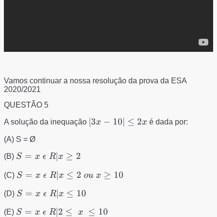
Vamos continuar a nossa resolução da prova da ESA
2020/2021
QUESTÃO 5
|3x
∣3
−
10∣
≤
2
A solução da inequação
x
x
é dada por:
-10|
(A) S = Ø
≤
2x
S ={x
=
∣
≥
2
(B)
S
x
ϵ
R
x
\epsilon
S ={x
=
∣
≤
2
≥
10
(C)
S
x
ϵ
R
x
o
u
x
\ R| x
\epsilon
≥ 2}
S ={x
=
∣
≤
10
(D)
S
x
ϵ
R
x
\ R| x
\epsilon
≤ 2 \
S ={x
=
∣2
≤
≤
10
(E)
S
x
ϵ
R
x
\ R| x