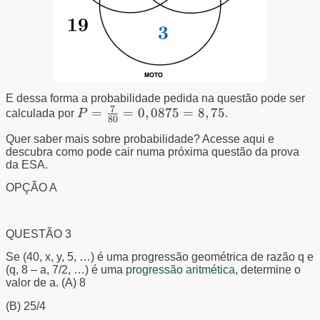
E dessa forma a probabilidade pedida na questão pode ser
7
P=\frac{7}
=
=
0
,
0875
=
8
,
75
calculada por
P
.
80
{80}=0,0875=8,75%
Quer saber mais sobre probabilidade? Acesse aqui e
descubra como pode cair numa próxima questão da prova
da ESA.
OPÇÃO A
QUESTÃO 3
Se (40, x, y, 5, …) é uma progressão geométrica de razão q e
(q, 8 – a, 7/2, …) é uma
progressão aritmética
, determine o
valor de a. (A) 8
(B) 25/4