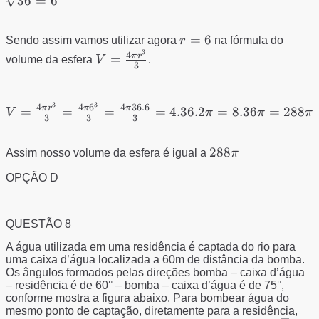
36
=
6
\Rightarrow
r^{2}=\frac{144}
r=6
=
6
Sendo assim vamos utilizar agora
r
na fórmula do
{4}=36
3
V=\frac{4\pi
4
π
r
=
volume da esfera
V
.
\Rightarrow
3
r^{3}}{3}
r=\sqrt{36}=6
3
3
V=\frac{4\pi r^{3}}
4
4
6
4
36.6
π
r
π
π
=
=
=
=
4.36.2
=
8.36
=
288
V
π
π
π
3
3
3
{3}=\frac{4\pi 6^{3}}
{3}=\frac{4\pi 36.6}
288\pi
288
Assim nosso volume da esfera é igual a
π
{3}=4.36.2\pi=8.36\pi=288\pi
OPÇÃO D
QUESTÃO 8
A água utilizada em uma residência é captada do rio para
uma caixa d’água localizada a 60m de distância da bomba.
Os ângulos formados pelas direções bomba – caixa d’água
– residência é de 60° – bomba – caixa d’água é de 75°,
conforme mostra a figura abaixo. Para bombear água do
mesmo ponto de captação, diretamente para a residência,