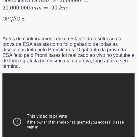
18\ mm \
18
×
5000000
=
Dessa forma
mm
\times \
90.000.000
=
90
mm
km
5000000\
OPÇÃO E
=\
90.000.000\
mm=\ 90\
Antes de continuarmos com o restante da resolução da
km
prova da ESA assista como foi o gabarito de todas as
disciplinas feito pelo Promilitares. O gabarito da prova da
ESA feito pelo Promilitares foi realizado ao vivo no youtube e
de forma gratuita no mesmo dia da prova, logo após o seu
término.