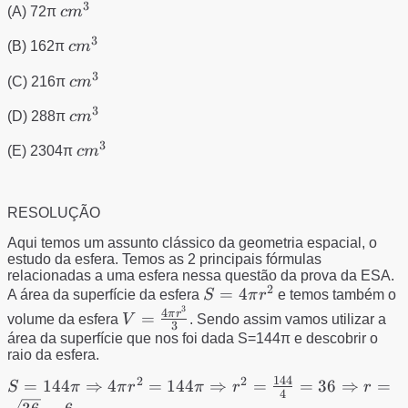
3
cm^{3}
(A) 72π
c
m
3
cm^{3}
(B) 162π
c
m
3
cm^{3}
(C) 216π
c
m
3
cm^{3}
(D) 288π
c
m
3
cm^{3}
(E) 2304π
c
m
RESOLUÇÃO
Aqui temos um assunto clássico da geometria espacial, o
estudo da esfera. Temos as 2 principais fórmulas
relacionadas a uma esfera nessa questão da prova da ESA.
2
S=4\pi
=
4
A área da superfície da esfera
S
π
r
e temos também o
3
r^{2}
V=\frac{4\pi
4
π
r
=
volume da esfera
V
. Sendo assim vamos utilizar a
3
r^{3}}{3}
área da superfície que nos foi dada S=144π e descobrir o
raio da esfera.
144
2
2
S=144π\Rightarrow
=
144
⇒
4
=
144
⇒
=
=
36
⇒
=
S
π
π
r
π
r
r
4
4\pi r^{2}=144\pi