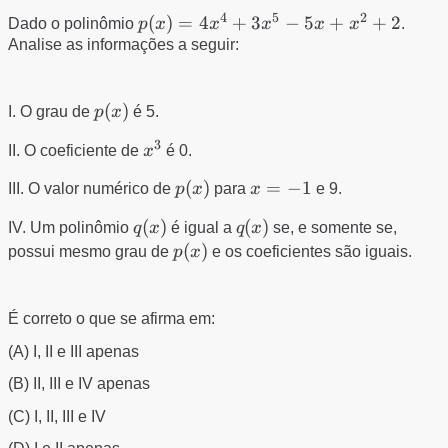
4
5
2
p(x)=4x^{4}+3x^{5}-5x+x^{2}+2
(
)
=
4
+
3
−
5
+
+
2
Dado o polinômio
p
x
x
x
x
x
.
Analise as informações a seguir:
p(x)
(
)
I. O grau de
p
x
é 5.
3
x^{3}
II. O coeficiente de
x
é 0.
p(x)
(
)
x
=
−
1
III. O valor numérico de
p
x
para
x
e 9.
=
q(x)
(
)
q(x)
(
)
IV. Um polinômio
q
x
é igual a
q
x
se, e somente se,
-1
p(x)
(
)
possui mesmo grau de
p
x
e os coeficientes são iguais.
É correto o que se afirma em:
(A) I, II e III apenas
(B) II, III e IV apenas
(C) I, II, III e IV