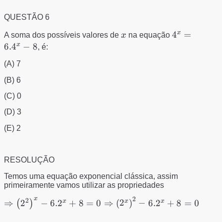
QUESTÃO 6
x
x
4^{x}=6.4^
4
=
A soma dos possíveis valores de
x
na equação
x
6.
4
−
8
, é:
(A) 7
(B) 6
(C) 0
(D) 3
(E) 2
RESOLUÇÃO
Temos uma equação exponencial clássica, assim
primeiramente vamos utilizar as propriedades
2
x
2
\Rightarrow \left (
x
x
x
⇒
2
−
6.
2
+
8
=
0
⇒
(
2
)
−
6.
2
+
8
=
0
(
)
2^{2} \right