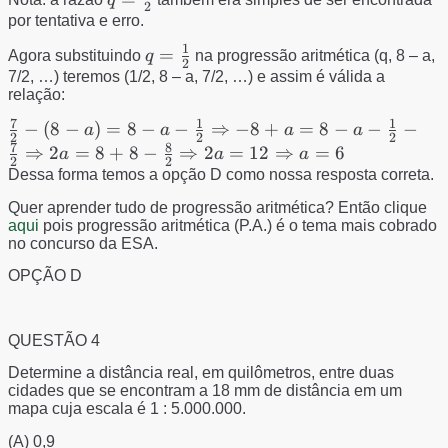
x=\sqrt[3]{8000}=20
2
{2}
por tentativa e erro.
1
q=\frac{1}
=
Agora substituindo
q
na progressão aritmética (q, 8 – a,
2
{2}
7/2, …) teremos (1/2, 8 – a, 7/2, …) e assim é válida a
relação:
7
1
1
\frac{7}{2}-\left (
−
(
8
−
)
=
8
−
−
⇒
−
8
+
=
8
−
−
−
a
a
a
a
2
2
2
7
8
8-a \right )=8-a-
⇒
2
=
8
+
8
−
⇒
2
=
12
⇒
=
6
a
a
a
2
2
\frac{1}
Dessa forma temos a opção D como nossa resposta correta.
{2}\Rightarrow
Quer aprender tudo de progressão aritmética? Então clique
-8+a=8-a-\frac{1}
aqui
pois progressão aritmética (P.A.) é o tema mais cobrado
{2}-\frac{7}
no concurso da ESA.
{2}\Rightarrow
OPÇÃO D
2a=8+8-\frac{8}
{2}\Rightarrow
2a=12\Rightarrow
QUESTÃO 4
a=6
Determine a distância real, em quilômetros, entre duas
cidades que se encontram a 18 mm de distância em um
mapa cuja escala é 1 : 5.000.000.
(A) 0,9