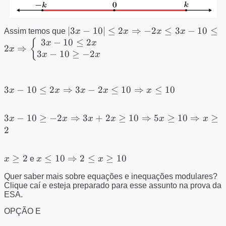
|3x -10| ≤ 2x
∣3
−
10∣
≤
2
⇒
−
2
≤
3
−
10
≤
Assim temos que
x
x
x
x
\Rightarrow -2x\leq
3
−
10
≤
2
{
x
x
2
⇒
x
3x-10\leq
3
−
10
≥
−
2
x
x
2x\Rightarrow
\left\
{\begin{matrix}
3x-10 \leq
3
−
10
≤
2
⇒
3
−
2
≤
10
⇒
≤
10
x
x
x
x
x
3x-10\leq 2x\\ 3x-
2x
10\geq -2x
\Rightarrow
3x-10 \geq -2x
3
−
10
≥
−
2
⇒
3
+
2
≥
10
⇒
5
≥
10
⇒
≥
x
x
x
x
x
x
\end{matrix}\right.
3x-2x \leq
\Rightarrow
2
10
3x+2x \geq 10
\Rightarrow
\Rightarrow
x\geq
≥
2
x\leq 10
≤
10
⇒
2
≤
≥
10
x \leq 10
x
e
x
x
5x \geq
2
\Rightarrow
10\Rightarrow
Quer saber mais sobre equações e inequações modulares?
2\leq x \geq
Clique caí e esteja preparado para esse assunto na prova da
x \geq 2
10
ESA.
OPÇÃO E