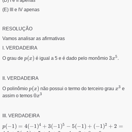
(D) I e II apenas
(E) III e IV apenas
RESOLUÇÃO
Vamos analisar as afirmativas
I. VERDADEIRA
5
p(x)
(
)
3x^{5}
3
O grau de
p
x
é igual a 5 e é dado pelo monômio
x
.
II. VERDADEIRA
3
p(x)
(
)
x^{3}
O polinômio
p
x
não possui o termo do terceiro grau
x
e
3
0x^{3}
0
assim o temos
x
III. VERDADEIRA
4
5
2
p(-1)=4(-1)^{4}+3(-1)^{5}-5(-1)+
(
−
1
)
=
4
(
−
1
)
+
3
(
−
1
)
−
5
(
−
1
)
+
(
−
1
)
+
2
=
p