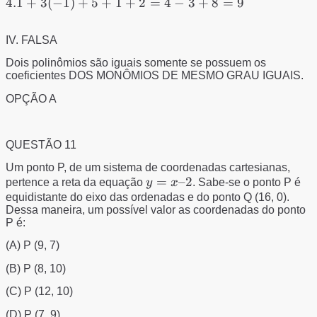
(-1)^{2}+2
4.1
+
3
(
−
1
)
+
5
+
1
+
2
=
4
−
3
+
8
=
9
=4.1+3(-1)+5+1+2=4-3+8=9
IV. FALSA
Dois polinômios são iguais somente se possuem os
coeficientes
DOS MONÔMIOS DE MESMO GRAU IGUAIS
.
OPÇÃO A
QUESTÃO 11
Um ponto P, de um sistema de coordenadas cartesianas,
y
=
–2
pertence a reta da equação
y
x
. Sabe-se o ponto P é
=
equidistante do eixo das ordenadas e do ponto Q (16, 0).
Dessa maneira, um possível valor as coordenadas do ponto
x
P é:
–
2
(A) P (9, 7)
(B) P (8, 10)
(C) P (12, 10)
(D) P (7, 9)