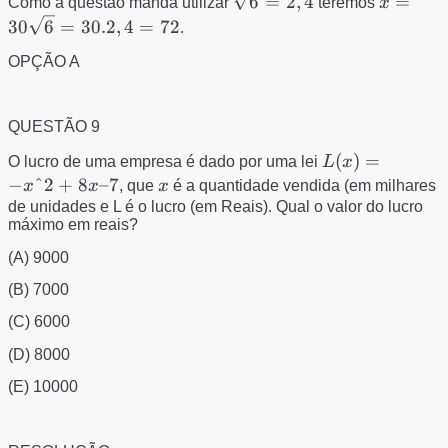
\sqrt{6}
x=30\sq
6
=
2
,
4
=
{\sqrt{2}}=\frac{60\sqrt{6}}
Como a questão manda utilizar
teremos
x
{2}}=\frac{60}
= 2,4
{2}=30\sqrt{6}
30
6
=
30.2
,
4
=
72
.
{\frac{\sqrt{2}}{2}}
\Rightarrow
OPÇÃO A
x\sqrt{2}=60\sqrt{3}
\Rightarrow
QUESTÃO 9
x=\frac{60\sqrt{3}}
{\sqrt{2}}\Rightarrow
L(x)
(
)
=
O lucro de uma empresa é dado por uma lei
L
x
= -
−
ˆ
2
+
8
–7
x
x
x
, que
x
é a quantidade vendida (em milhares
xˆ{2}
de unidades e L é o lucro (em Reais). Qual o valor do lucro
máximo em reais?
+ 8x
– 7
(A) 9000
(B) 7000
(C) 6000
(D) 8000
(E) 10000