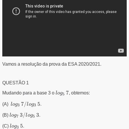
Vamos a resolução da prova da ESA 2020/2021.
QUESTÃO 1
log_{5}\,
7
Mudando para a base 3 o
l
o
g
, obtemos:
5
7
log_{3}\,
7/
5
(A)
l
o
g
l
o
g
.
3
3
7/log_{3}\,
log_{7}\,
3/
3
(B)
l
o
g
l
o
g
.
5
7
5
3/log_{5}\,
log_{3}\,
5
(C)
l
o
g
.
3
3