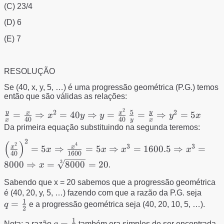
(C) 23/4
(D) 6
(E) 7
RESOLUÇÃO
Se (40, x, y, 5, …) é uma progressão geométrica (P.G.) temos
então que são válidas as relações:
2
\frac{y}{x}=\frac{x}
\frac{5}
5
2
2
y
y
x
x
=
⇒
=
40
⇒
=
=
⇒
=
5
x
y
y
y
x
40
40
x
y
x
{40}\Rightarrow
{y}=\frac{y}
Da primeira equação substituindo na segunda teremos:
x^{2}=40y\Rightarrow
{x}\Rightarrow
2
\left ( \frac{x^{2}}{40}
(
)
2
4
3
3
y=\frac{x^{2}}{40}
y^{2}=5x
x
x
=
5
⇒
=
5
⇒
=
1600.5
⇒
=
x
x
x
x
40
1600
\right
3
8000
⇒
=
8000
=
20
x
.
)^{2}=5x\Rightarrow
\frac{x^{4}}
Sabendo que x = 20 sabemos que a progressão geométrica
{1600}=5x\Rightarrow
q=\f
é (40, 20, y, 5, …) fazendo com que a razão da P.G. seja
x^{3}=1600.5\Rightarrow
1
=
{2}
q
e a progressão geométrica seja (40, 20, 10, 5, …).
2
x^{3}=8000\Rightarrow
1
q=\frac{1}
=
Nota: a razão
q
também era simples de ser encontrada