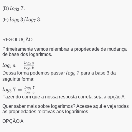
5
log_{3}\,
7
(D)
l
o
g
.
3
7
log_{5}\,
3/
3
(E)
l
o
g
l
o
g
.
5
7
3/log_{7}\,
3
RESOLUÇÃO
Primeiramente vamos relembrar a propriedade de mudança
de base dos logarítmos.
l
o
g
a
log_{b}\,
=
l
o
g
a
c
b
l
o
g
b
c
a=\frac{log_{c}\,
log_{5}\,
7
Dessa forma podemos passar
l
o
g
para a base 3 da
5
a}{log_{c}\, b}
7
seguinte forma:
7
l
o
g
log_{5}\,
7
=
3
l
o
g
5
5
l
o
g
3
7=\frac{log_{3}\,
Fazendo com que a nossa resposta correta seja a opção A
7}{log_{3}\, 5}
Quer saber mais sobre logarítmos? Acesse aqui e veja todas
as propriedades relativas aos logarítimos
OPÇÃO A