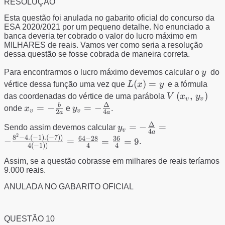
RESOLUÇÃO
Esta questão foi anulada no gabarito oficial do concurso da
ESA 2020/2021 por um pequeno detalhe. No enunciado a
banca deveria ter cobrado o valor do lucro máximo em
MILHARES de reais. Vamos ver como seria a resolução
dessa questão se fosse cobrada de maneira correta.
y
Para encontrarmos o lucro máximo devemos calcular o
y
do
L(x)=y
(
)
=
vértice dessa função uma vez que
L
x
y
e a fórmula
V\left (
(
,
)
das coordenadas do vértice de uma parábola
V
x
y
v
v
Δ
x_{v},\,
b
x_{v}=-
y_{v}=-
=
−
=
−
onde
x
e
y
.
v
v
2
4
a
a
y_{v}
\frac{b}
\frac{\Delta}
Δ
y_{v}=-
=
−
=
Sendo assim devemos calcular
y
\right)
{2a}
{4a}
v
4
a
2
\frac{\Delta}
8
−
4.
(
−
1
)
.
(
−
7
))
64
−
28
36
−
=
=
=
9
.
4
(
−
1
))
4
4
{4a}=-
\frac{8^{2}-4.(-1).
Assim, se a questão cobrasse em milhares de reais teríamos
9.000 reais.
(-7))}
{4(-1))}=\frac{64-
ANULADA NO GABARITO OFICIAL
28}{4}=\frac{36}
{4}=9
QUESTÃO 10