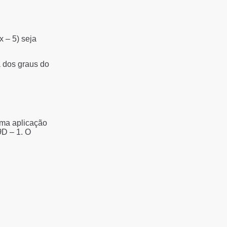
x – 5) seja
a dos graus do
uma aplicação
∂D – 1. O