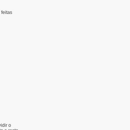
feitas
idir o