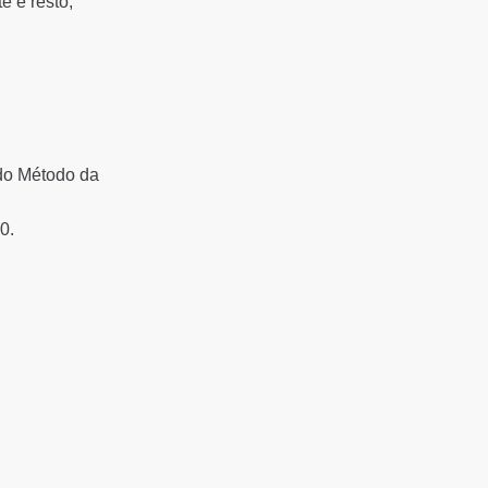
e e resto,
ado Método da
0.