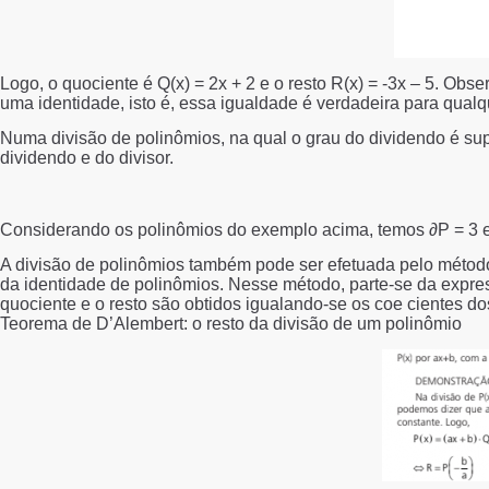
Logo, o quociente é Q(x) = 2x + 2 e o resto R(x) = -3x – 5. Observ
uma identidade, isto é, essa igualdade é verdadeira para qualqu
Numa divisão de polinômios, na qual o grau do dividendo é supe
dividendo e do divisor.
Considerando os polinômios do exemplo acima, temos ∂P = 3 e ∂
A divisão de polinômios também pode ser efetuada pelo método
da identidade de polinômios. Nesse método, parte-se da expre
quociente e o resto são obtidos igualando-se os coe cientes do
Teorema de D’Alembert: o resto da divisão de um polinômio