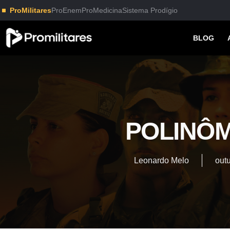
ProMilitares
ProEnem
ProMedicina
Sistema Prodígio
BLOG
POLINÔM
Leonardo Melo
out