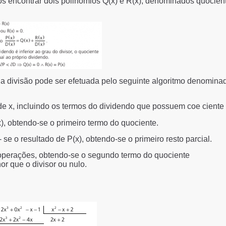
os encontrar dois polinômios Q(x) e R(x), denominados quocient
), a divisão pode ser efetuada pelo seguinte algoritmo denomin
e x, incluindo os termos do dividendo que possuem coe ciente 
x), obtendo-se o primeiro termo do quociente.
- se o resultado de P(x), obtendo-se o primeiro resto parcial.
as operações, obtendo-se o segundo termo do quociente
r que o divisor ou nulo.