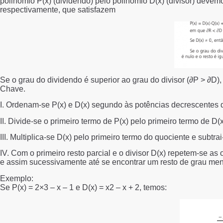
polinômio P(x) (dividendo) pelo polinômio D(x) (divisor) devem
respectivamente, que satisfazem
Se o grau do dividendo é superior ao grau do divisor (∂P > ∂D
Chave.
I. Ordenam-se P(x) e D(x) segundo às potências decrescentes d
II. Divide-se o primeiro termo de P(x) pelo primeiro termo de D(
III. Multiplica-se D(x) pelo primeiro termo do quociente e subtrai
IV. Com o primeiro resto parcial e o divisor D(x) repetem-se 
e assim sucessivamente até se encontrar um resto de grau meno
Exemplo:
Se P(x) = 2×3 – x – 1 e D(x) = x2 – x + 2, temos: