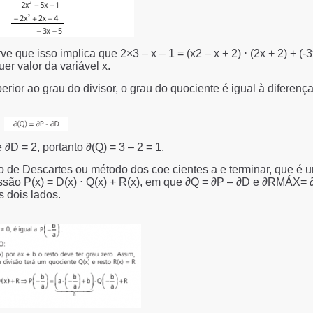
e que isso implica que 2×3 – x – 1 = (x2 – x + 2) ⋅ (2x + 2) + (-3
er valor da variável x.
rior ao grau do divisor, o grau do quociente é igual à diferenç
D = 2, portanto ∂(Q) = 3 – 2 = 1.
 de Descartes ou método dos coe cientes a e terminar, que é 
ssão P(x) = D(x) ⋅ Q(x) + R(x), em que ∂Q = ∂P – ∂D e ∂RMÁX= 
s dois lados.