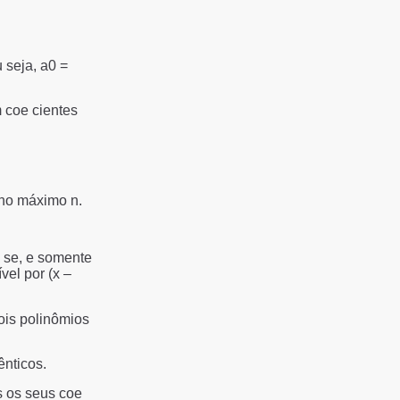
 seja, a0 =
 coe cientes
 no máximo n.
) se, e somente
ível por (x –
ois polinômios
ênticos.
s os seus coe