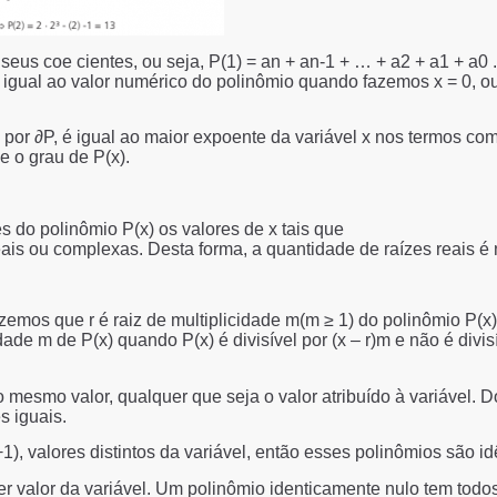
eus coe cientes, ou seja, P(1) = an + an-1 + … + a2 + a1 + a0 .
 igual ao valor numérico do polinômio quando fazemos x = 0, ou
por ∂P, é igual ao maior expoente da variável x nos termos com
e o grau de P(x).
s do polinômio P(x) os valores de x tais que
eais ou complexas. Desta forma, a quantidade de raízes reais é
 Dizemos que r é raiz de multiplicidade m(m ≥ 1) do polinômio P(x
icidade m de P(x) quando P(x) é divisível por (x – r)m e não é divis
esmo valor, qualquer que seja o valor atribuído à variável. D
s iguais.
, valores distintos da variável, então esses polinômios são id
r valor da variável. Um polinômio identicamente nulo tem todo