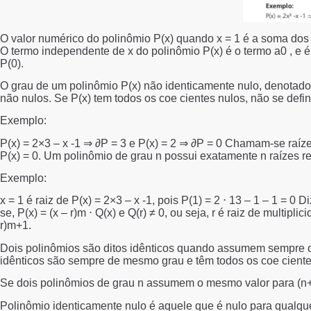
O valor numérico do polinômio P(x) quando x = 1 é a soma dos s
O termo independente de x do polinômio P(x) é o termo a0 , e é
P(0).
O grau de um polinômio P(x) não identicamente nulo, denotado 
não nulos. Se P(x) tem todos os coe cientes nulos, não se defin
Exemplo:
P(x) = 2×3 – x -1 ⇒ ∂P = 3 e P(x) = 2 ⇒ ∂P = 0 Chamam-se raíze
P(x) = 0. Um polinômio de grau n possui exatamente n raízes r
Exemplo:
x = 1 é raiz de P(x) = 2×3 – x -1, pois P(1) = 2 ⋅ 13 – 1 – 1 = 0
se, P(x) = (x – r)m ⋅ Q(x) e Q(r) ≠ 0, ou seja, r é raiz de multipl
r)m+1.
Dois polinômios são ditos idênticos quando assumem sempre o m
idênticos são sempre de mesmo grau e têm todos os coe ciente
Se dois polinômios de grau n assumem o mesmo valor para (n+1)
Polinômio identicamente nulo é aquele que é nulo para qualque