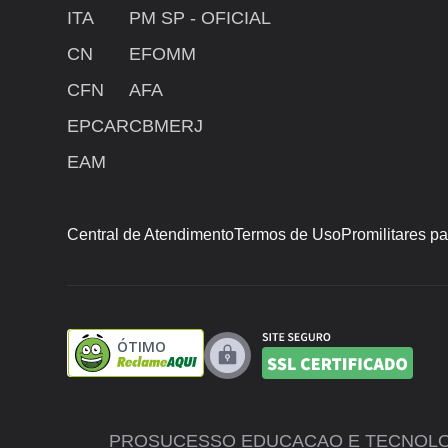
ITA
PM SP - OFICIAL
CN
EFOMM
CFN
AFA
EPCAR
CBMERJ
EAM
Central de Atendimento
Termos de Uso
Promilitares p
ÓTIMO
PROSUCESSO EDUCACAO E TECNOLOGIA LTDA