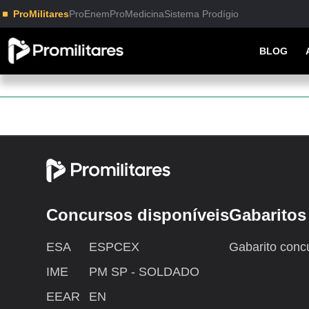
ProMilitares
ProEnem
ProMedicina
Sistema Prodígio
BLOG
Concursos disponíveis
Gabaritos
ESA
ESPCEX
Gabarito conc
IME
PM SP - SOLDADO
EEAR
EN