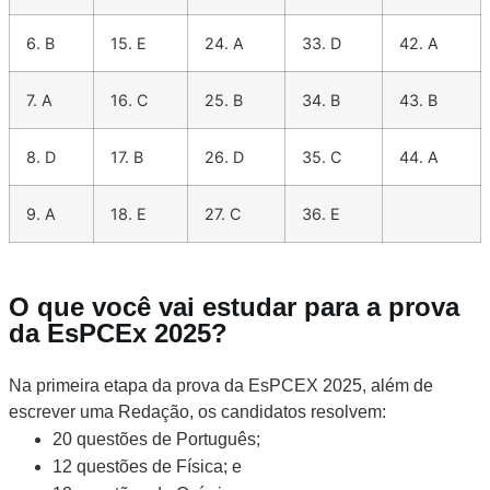
6. B
15. E
24. A
33. D
42. A
7. A
16. C
25. B
34. B
43. B
8. D
17. B
26. D
35. C
44. A
9. A
18. E
27. C
36. E
O que você vai estudar para a prova
da EsPCEx 2025?
Na primeira etapa da prova da EsPCEX 2025, além de
escrever uma Redação, os candidatos resolvem:
20 questões de Português;
12 questões de Física; e