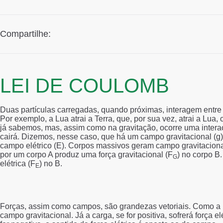
Compartilhe:
LEI DE COULOMB
Duas partículas carregadas, quando próximas, interagem entre 
Por exemplo, a Lua atrai a Terra, que, por sua vez, atrai a L
já sabemos, mas, assim como na gravitação, ocorre uma interaçã
cairá. Dizemos, nesse caso, que há um campo gravitacional (g)
campo elétrico (E). Corpos massivos geram campo gravitaciona
por um corpo A produz uma força gravitacional (F
) no corpo B
G
elétrica (F
) no B.
E
Forças, assim como campos, são grandezas vetoriais. Como a m
campo gravitacional. Já a carga, se for positiva, sofrerá força