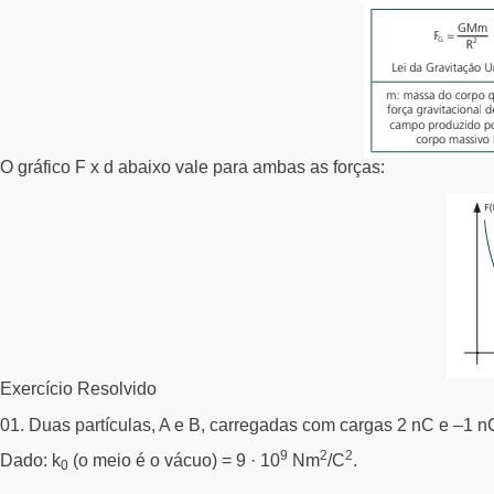
O gráfico F x d abaixo vale para ambas as forças:
Exercício Resolvido
01.
Duas partículas, A e B, carregadas com cargas 2 nC e –1 nC
9
2
2
Dado:
k
(o meio é o vácuo) = 9 · 10
Nm
/C
.
0