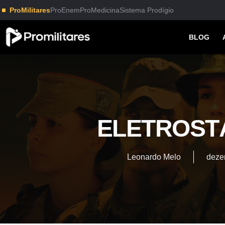
ProMilitares
ProEnem
ProMedicina
Sistema Prodígio
BLOG
ELETROSTÁ
Leonardo Melo
deze