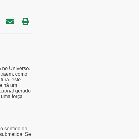
a no Universo.
 atraem, como
tura, este
ue há um
acional gerado
 uma força
o sentido do
á submetida. Se