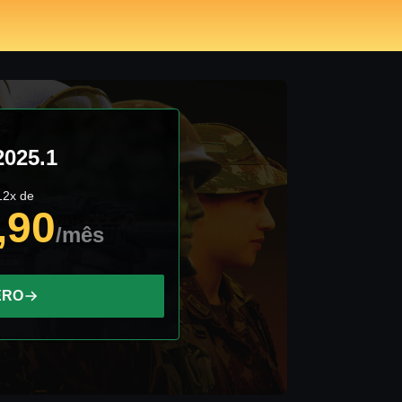
025.1
12x de
,90
/mês
ERO