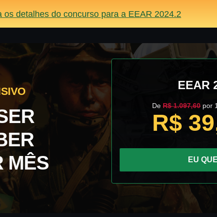
a os detalhes do concurso para a EEAR 2024.2
EEAR 2
SIVO
De
R$ 1.097,60
por 
SER
R$ 39
BER
 MÊS
EU QU