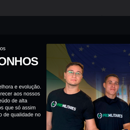
dos
SONHOS
lhora e evolução.
erecer aos nossos
eúdo de alta
os que só assim
o de qualidade no