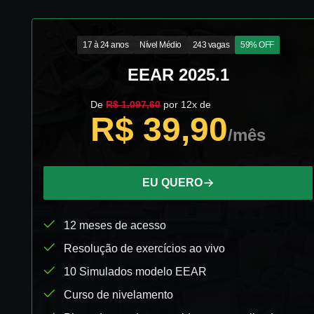
17 à 24 anos
Nível Médio
243 vagas
59% OFF
EEAR 2025.1
De
R$ 1.097,60
por 12x de
R$ 39,90
/mês
EU QUERO
12 meses de acesso
Resolução de exercícios ao vivo
10 Simulados modelo EEAR
Curso de nivelamento