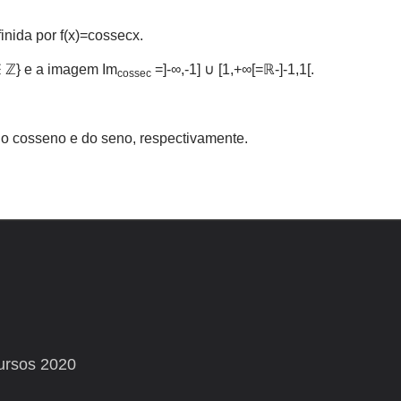
nida por f(x)=cossecx.
∈ ℤ} e a imagem Im
=]-∞,-1] ∪ [1,+∞[=ℝ-]-1,1[.
cossec
o cosseno e do seno, respectivamente.
ursos 2020