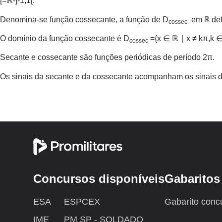
[=ℝ-]-1,1[.
Denomina-se função cossecante, a função de D
em ℝ defi
cossec
O domínio da função cossecante é D
={x ∈ ℝ ∣ x ≠ kπ,k 
cossec
Secante e cossecante são funções periódicas de período 2π.
Os sinais da secante e da cossecante acompanham os sinais d
Concursos disponíveis
Gabaritos
ESA
ESPCEX
Gabarito conc
IME
PM SP - SOLDADO