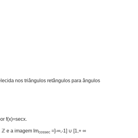
lecida nos triângulos retângulos para ângulos
or f(x)=secx.
∈ ℤ e a imagem Im
=]-∞,-1] ∪ [1,+ ∞
cossec