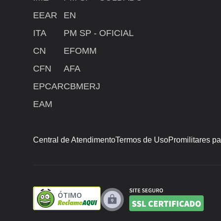
EEAR
EN
ITA
PM SP - OFICIAL
CN
EFOMM
CFN
AFA
EPCAR
CBMERJ
EAM
Central de Atendimento
Termos de Uso
Promilitares p
ÓTIMO