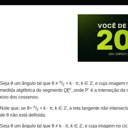
π
Seja θ um ângulo tal que θ ≠
/
+ k · π, k ∈ ℤ, e cuja imagem n
2
medida algébrica do segmento O̲P̲’, onde P’ é a interseção da 
eixo dos cossenos.
π
Note que, se θ=
/
+ k · π, k ∈ ℤ, a reta tangente não intersec
2
de θ não está definida.
Seja θ um ângulo tal que θ ≠ k · π, k ∈ ℤ, e cuja imagem no cic