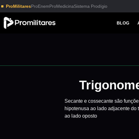
ProMilitares
ProEnem
ProMedicina
Sistema Prodígio
BLOG
Trigonome
Secante e cossecante são funções 
hipotenusa ao lado adjacente do t
ao lado oposto