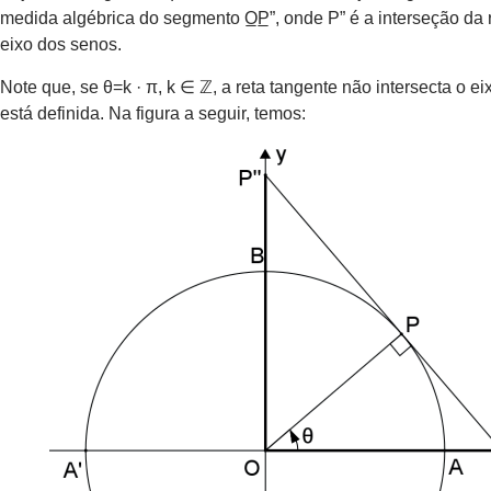
medida algébrica do segmento O̲P̲”, onde P” é a interseção da 
eixo dos senos.
Note que, se θ=k · π, k ∈ ℤ, a reta tangente não intersecta o e
está definida. Na figura a seguir, temos: