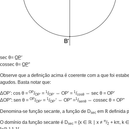
sec θ= O̲P̲’
cossec θ= O̲P̲”
Observe que a definição acima é coerente com a que foi estabe
agudos. Basta notar que:
OP
1
1
ΔOP’: cos θ =
/
=
/
⇔ OP’ =
/
⇔ sec θ = OP’
OP’
OP’
cosθ
OP
1
1
ΔOP”: sen θ =
/
=
/
‘ ⇔ OP” =
/
⇔ cossec θ = OP”
OP”
OP’
senθ
Denomina-se função secante, a função de D
em ℝ definida p
sec
π
O domínio da função secante é D
= {x ∈ ℝ ∣ x ≠
/
+ kπ, k 
sec
2