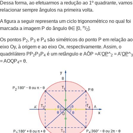
Dessa forma, ao efetuarmos a redução ao 1º quadrante, vamos
relacionar sempre ângulos na primeira volta.
A figura a seguir representa um ciclo trigonométrico no qual foi
π
marcada a imagem P do ângulo θ∈ [0,
/
].
2
Os pontos P
, P
e P
são simétricos do ponto P em relação ao
2
3
4
eixo Oy, à origem e ao eixo Ox, respectivamente. Assim, o
quadrilátero PP
P
P
é um retângulo e AÔP =A’O̲P̲^
= A’O̲P̲^
2
3
4
2
3
= AOQP
= θ.
4