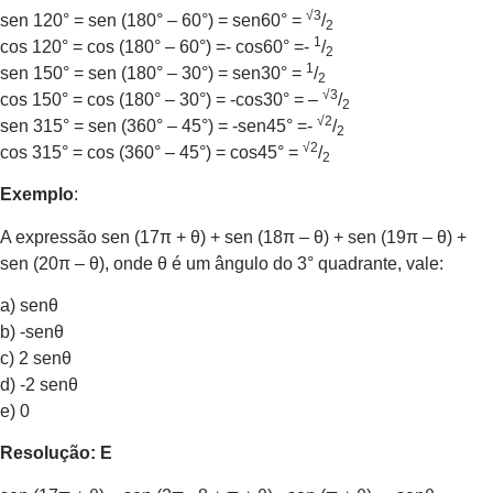
√3
sen 120° = sen (180° – 60°) = sen60° =
/
2
1
cos 120° = cos (180° – 60°) =- cos60° =-
/
2
1
sen 150° = sen (180° – 30°) = sen30° =
/
2
√3
cos 150° = cos (180° – 30°) = -cos30° = –
/
2
√2
sen 315° = sen (360° – 45°) = -sen45° =-
/
2
√2
cos 315° = cos (360° – 45°) = cos45° =
/
2
Exemplo
:
A expressão sen (17π + θ) + sen (18π – θ) + sen (19π – θ) +
sen (20π – θ), onde θ é um ângulo do 3° quadrante, vale:
a) senθ
b) -senθ
c) 2 senθ
d) -2 senθ
e) 0
Resolução: E