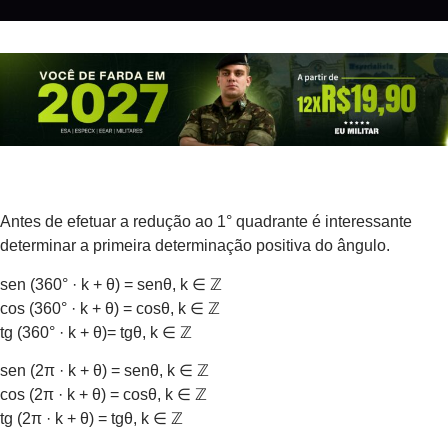
Antes de efetuar a redução ao 1° quadrante é interessante
determinar a primeira determinação positiva do ângulo.
sen (360° · k + θ) = senθ, k ∈ ℤ
cos (360° · k + θ) = cosθ, k ∈ ℤ
tg (360° · k + θ)= tgθ, k ∈ ℤ
sen (2π · k + θ) = senθ, k ∈ ℤ
cos (2π · k + θ) = cosθ, k ∈ ℤ
tg (2π · k + θ) = tgθ, k ∈ ℤ