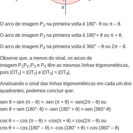
O arco de imagem P
na primeira volta é 180°- θ ou π – θ.
2
O arco de imagem P
na primeira volta é 180°+ θ ou π + θ.
3
O arco de imagem P
na primeira volta é 360° – θ ou 2π – θ.
4
Observe que, a menos do sinal, os arcos de
imagem P
P
,P
e P
têm as mesmas linhas trigonométricas,
1
2′
3
4
pois |OT
| = |OT
| e |OT
| = |OT
|.
1
2
3
4
Analisando o sinal das linhas trigonométricas em cada um dos
quadrantes, podemos concluir que:
sen θ = sen (π – θ) =- sen (π + θ) =- sen(2π – θ) ou
sen θ = sen (180°- θ) = -sen (180° + θ) =-sen (360°-θ)
cos θ = – cos (π – θ) = -cos(π + θ) = cos(2π – θ) ou
cos θ = – cos (180° – θ) = -cos (180° + θ) = cos (360° – θ)