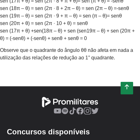
sen (17π + θ) = sen (2π · 8 + π + θ)= sen (π + θ) = -senθ
sen (18π – θ) = sen (2π · 8 + 2π – θ) = sen (2π – θ) =-senθ
sen (19π – θ) = sen (2π · 9 + π – θ) = sen (π – θ)= senθ
sen (20π + θ) = sen (2π · 10 + θ) = senθ
sen (17π + θ) +sen(18π – θ) + sen (sen19π – θ) + sen (20π +
θ) = (-senθ) + (-senθ) + senθ + senθ = 0
Observe que o quadrante do ângulo θθ não afeta em nada a
utilização das relações de redução ao 1° quadrante.
Concursos disponíveis