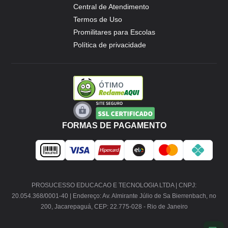
Central de Atendimento
Termos de Uso
Promilitares para Escolas
Política de privacidade
ÓTIMO
FORMAS DE PAGAMENTO
PROSUCESSO EDUCACAO E TECNOLOGIA LTDA | CNPJ:
20.054.368/0001-40 | Endereço: Av. Almirante Júlio de Sa Bierrenbach, no
200, Jacarepaguá, CEP: 22.775-028 - Rio de Janeiro