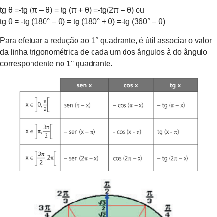
tg θ =-tg (π – θ) = tg (π + θ) =-tg(2π – θ) ou
tg θ = -tg (180° – θ) = tg (180° + θ) =-tg (360° – θ)
Para efetuar a redução ao 1° quadrante, é útil associar o valor
da linha trigonométrica de cada um dos ângulos à do ângulo
correspondente no 1° quadrante.