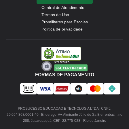
Central de Atendimento
Termos de Uso
Promilitares para Escolas
Política de privacidade
ÓTIMO
FORMAS DE PAGAMENTO
PROSUCESSO EDUCACAO E TECNOLOGIA LTDA | CNPJ:
20.054.368/0001-40 | Endereço: Av. Almirante Júlio de Sa Bierrenbach, no
200, Jacarepaguá, CEP: 22.775-028 - Rio de Janeiro