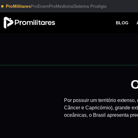
ProMilitares
ProEnem
ProMedicina
Sistema Prodígio
BLOG
O
Por possuir um território extenso
Câncer e Capricórnio), grande exte
oceânicas, o Brasil apresenta pr