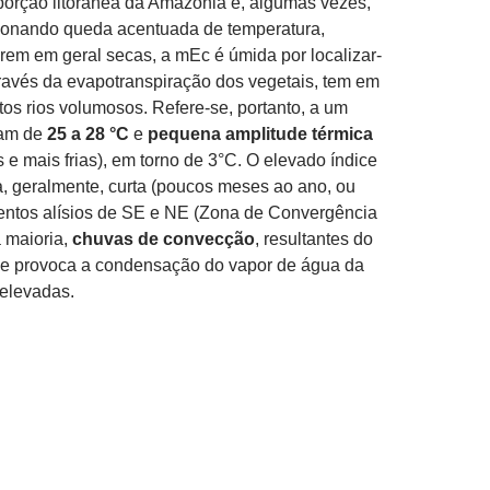
 porção litorânea da Amazônia e, algumas vezes,
sionando queda acentuada de temperatura,
erem em geral secas, a mEc é úmida por localizar-
ravés da evapotranspiração dos vegetais, tem em
itos rios volumosos. Refere-se, portanto, a um
iam de
25 a 28 °C
e
pequena amplitude térmica
e mais frias), em torno de 3°C. O elevado índice
, geralmente, curta (poucos meses ao ano, ou
entos alísios de SE e NE (Zona de Convergência
a maioria,
chuvas de convecção
, resultantes do
ue provoca a condensação do vapor de água da
 elevadas.