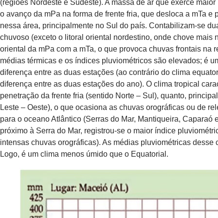
(regiões Nordeste e Sudeste). A massa de ar que exerce maior 
o avanço da mPa na forma de frente fria, que desloca a mTa e
nessa área, principalmente no Sul do país. Contabilizam-se du
chuvoso (exceto o litoral oriental nordestino, onde chove mais
oriental da mPa com a mTa, o que provoca chuvas frontais na r
médias térmicas e os índices pluviométricos são elevados; é 
diferença entre as duas estações (ao contrário do clima equat
diferença entre as duas estações do ano). O clima tropical carac
penetração da frente fria (sentido Norte – Sul), quanto, princi
Leste – Oeste), o que ocasiona as chuvas orográficas ou de re
para o oceano Atlântico (Serras do Mar, Mantiqueira, Caparaó e
próximo à Serra do Mar, registrou-se o maior índice pluviomét
intensas chuvas orográficas). As médias pluviométricas desse
Logo, é um clima menos úmido que o Equatorial.