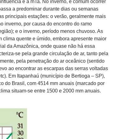
influência é a mTa. No inverno, é comum ocorrer
 passa a predominar durante dias ou semanas
as principais estações: o verão, geralmente mais
 no inverno, por causa do encontro do ramo
egião); e o inverno, período menos chuvoso. As
um clima quente e úmido, embora apresente maior
orial da Amazônica, onde quase não há essa
teriza-se pela grande circulação de ar, tanto pela
palmente, pela penetração do ar oceânico (sentido
levo ao encontrar as escarpas das serras voltadas
tc). Em Itapanhaú (município de Bertioga – SP),
rico do Brasil, com 4514 mm anuais (marcado por
 clima situam-se entre 1500 e 2000 mm anuais.