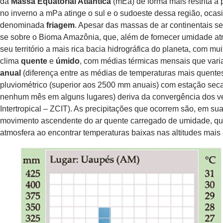
da
Massa Equatorial Atlântica
(mEa) de forma mais restrita a
no inverno a mPa atinge o sul e o sudoeste dessa região, oca
denominada
friagem
. Apesar das massas de ar continentais s
se sobre o Bioma Amazônia, que, além de fornecer umidade at
seu território a mais rica bacia hidrográfica do planeta, com mu
clima
quente
e
úmido
, com médias térmicas mensais que var
anual
(diferença entre as médias de temperaturas mais quentes 
pluviométrico (superior aos 2500 mm anuais) com estação seca
nenhum mês em alguns lugares) deriva da convergência dos v
Intertropical – ZCIT). As precipitações que ocorrem são, em su
movimento ascendente do ar quente carregado de umidade, q
atmosfera ao encontrar temperaturas baixas nas altitudes mais