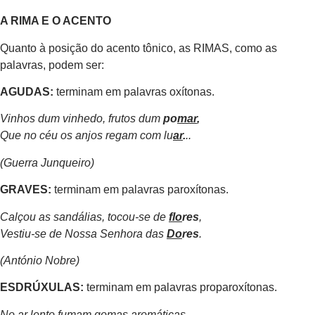
A RIMA E O ACENTO
Quanto à posição do acento tônico, as RIMAS, como as
palavras, podem ser:
AGUDAS:
terminam em palavras oxítonas.
Vinhos dum vinhedo, frutos dum
po
mar
,
Que no céu os anjos regam com lu
ar
.
..
(Guerra Junqueiro)
GRAVES:
terminam em palavras paroxítonas.
Calçou as sandálias, tocou-se de
flo
res
,
Vestiu-se de Nossa Senhora das
Do
res
.
(António Nobre)
ESDRÚXULAS:
terminam em palavras proparoxítonas.
No ar lento fumam gomas aromáticas,