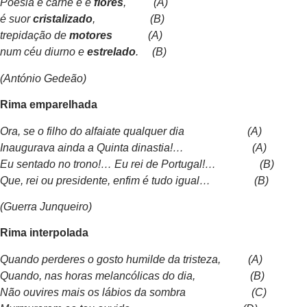
Poesia é carne e é
flores
, (A)
é suor
cristalizado
, (B)
trepidação de
motores
(A)
num céu diurno e
estrelado
. (B)
(António Gedeão)
Rima emparelhada
Ora, se o filho do alfaiate qualquer dia (A)
Inaugurava ainda a Quinta dinastia!… (A)
Eu sentado no trono!… Eu rei de Portugal!… (B)
Que, rei ou presidente, enfim é tudo igual… (B)
(Guerra Junqueiro)
Rima interpolada
Quando perderes o gosto humilde da tristeza, (A)
Quando, nas horas melancólicas do dia, (B)
Não ouvires mais os lábios da sombra (C)