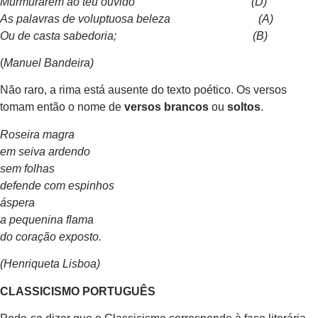
Murmurarem ao teu ouvido (D)
As palavras de voluptuosa beleza (A)
Ou de casta sabedoria; (B)
(
Manuel Bandeira)
Não raro, a rima está ausente do texto poético. Os versos
tomam então o nome de
versos brancos
ou
soltos
.
Roseira magra
em seiva ardendo
sem folhas
defende com espinhos
áspera
a pequenina flama
do coração exposto.
(Henriqueta Lisboa)
CLASSICISMO PORTUGUÊS