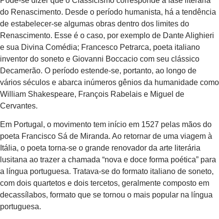
Pode-se dizer que o Classicismo corresponde à fase literária
do Renascimento. Desde o período humanista, há a tendência
de estabelecer-se algumas obras dentro dos limites do
Renascimento. Esse é o caso, por exemplo de Dante Alighieri
e sua Divina Comédia; Francesco Petrarca, poeta italiano
inventor do soneto e Giovanni Boccacio com seu clássico
Decamerão. O período estende-se, portanto, ao longo de
vários séculos e abarca inúmeros gênios da humanidade como
William Shakespeare, François Rabelais e Miguel de
Cervantes.
Em Portugal, o movimento tem início em 1527 pelas mãos do
poeta Francisco Sá de Miranda. Ao retornar de uma viagem à
Itália, o poeta torna-se o grande renovador da arte literária
lusitana ao trazer a chamada “nova e doce forma poética” para
a língua portuguesa. Tratava-se do formato italiano de soneto,
com dois quartetos e dois tercetos, geralmente composto em
decassílabos, formato que se tornou o mais popular na língua
portuguesa.