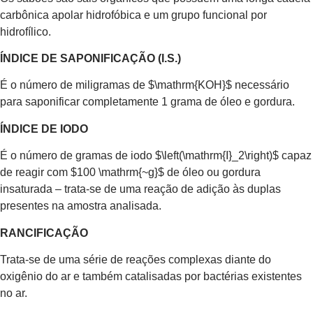
carbônica apolar hidrofóbica e um grupo funcional por
hidrofílico.
ÍNDICE DE SAPONIFICAÇÃO (I.S.)
É o número de miligramas de $\mathrm{KOH}$ necessário
para saponificar completamente 1 grama de óleo e gordura.
ÍNDICE DE IODO
É o número de gramas de iodo $\left(\mathrm{I}_2\right)$ capaz
de reagir com $100 \mathrm{~g}$ de óleo ou gordura
insaturada – trata-se de uma reação de adição às duplas
presentes na amostra analisada.
RANCIFICAÇÃO
Trata-se de uma série de reações complexas diante do
oxigênio do ar e também catalisadas por bactérias existentes
no ar.