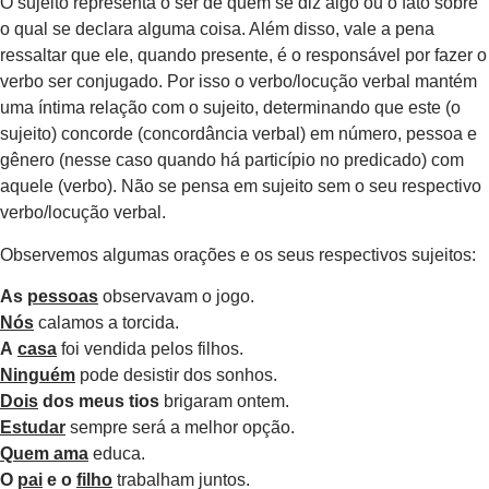
O sujeito representa o ser de quem se diz algo ou o fato sobre
o qual se declara alguma coisa. Além disso, vale a pena
ressaltar que ele, quando presente, é o responsável por fazer o
verbo ser conjugado. Por isso o verbo/locução verbal mantém
uma íntima relação com o sujeito, determinando que este (o
sujeito) concorde (concordância verbal) em número, pessoa e
gênero (nesse caso quando há particípio no predicado) com
aquele (verbo). Não se pensa em sujeito sem o seu respectivo
verbo/locução verbal.
Observemos algumas orações e os seus respectivos sujeitos:
As
pessoas
observavam o jogo.
Nós
calamos a torcida.
A
casa
foi vendida pelos filhos.
Ninguém
pode desistir dos sonhos.
Dois
dos meus tios
brigaram ontem.
Estudar
sempre será a melhor opção.
Quem ama
educa.
O
pai
e o
filho
trabalham juntos.