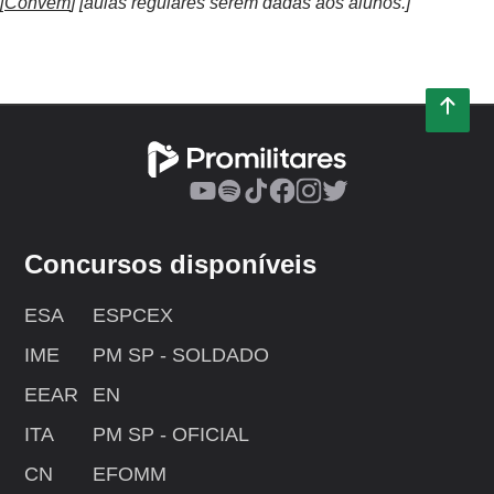
[
Convém
] [aulas regulares serem dadas aos alunos.]
Concursos disponíveis
ESA
ESPCEX
IME
PM SP - SOLDADO
EEAR
EN
ITA
PM SP - OFICIAL
CN
EFOMM