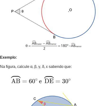
Exemplo:
Na figura, calcule α, β, γ, δ, ε sabendo que: