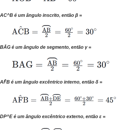
AC^B é um ângulo inscrito, então β =
BÂG é um ângulo de segmento, então γ =
AF̂B é um ângulo excêntrico interno, então δ =
DP^E é um ângulo excêntrico externo, então ε =