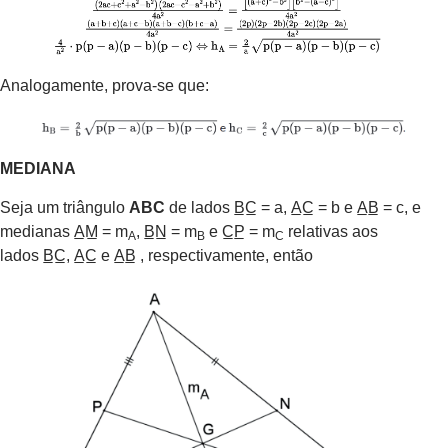
Analogamente, prova-se que:
MEDIANA
Seja um triângulo
ABC
de lados B̲C̲ = a, A̲C̲ = b e A̲B̲ = c, e
medianas A̲M̲ = m
, B̲N̲ = m
e C̲P̲ = m
relativas aos
A
B
C
lados B̲C̲, A̲C̲ e A̲B̲ , respectivamente, então