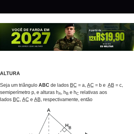
ALTURA
Seja um triângulo
ABC
de lados B̲C̲ = a, A̲C̲ = b e A̲B̲ = c,
semiperímetro p, e alturas h
, h
e h
relativas aos
A
B
C
lados B̲C̲, A̲C̲ e A̲B̲, respectivamente, então