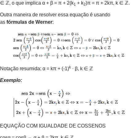
∈ ℤ, o que implica α + β = π + 2(k
+ k
)π = π + 2kπ, k ∈ ℤ.
1
2
Outra maneira de resolver essa equação é usando
as
fórmulas de Werner
:
k
Notação resumida: α = kπ + (-1)
· β, k ∈ ℤ
Exemplo:
EQUAÇÃO COM IGUALDADE DE COSSENOS
cosα = cosβ ⇔ α ± β = 2kπ, k ∈ ℤ