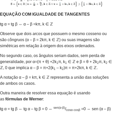
EQUAÇÃO COM IGUALDADE DE TANGENTES
tg α = tg β ⇔ α – β =kπ, k ∈ ℤ
Observe que dois arcos que possuem o mesmo cosseno ou
são côngruos (α – β = 2kπ, k ∈ ℤ) ou suas imagens são
simétricas em relação à origem dos eixos ordenados.
No segundo caso, os ângulos seriam dados, sem perda de
generalidade, por α=(π + θ) +2k
π, k
∈ ℤ e β = θ + 2k
π, k
∈
1
1
2
2
ℤ, 0 que implica α – β = π+2(k
– k
)π = π+2kπ, k ∈ ℤ.
1
2
A notação α – β = kπ, k ∈ ℤ representa a união das soluções
de ambos os casos.
Outra maneira de resolver essa equação é usando
as
fórmulas de Werner
:
sen(α-β)
tg α = tg β ⇔ tg α – tg β = 0 ⇔
/
=0 ⇔ sen (α – β)
cosα·cosβ