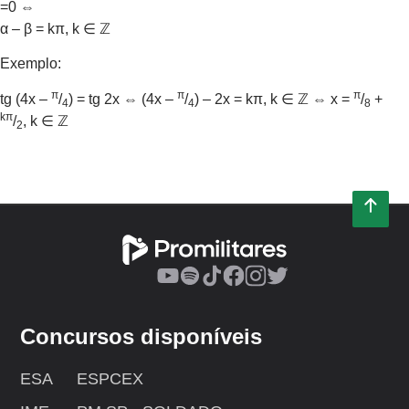
=0 ⇔
α – β = kπ, k ∈ ℤ
Exemplo:
π
π
π
tg (4x –
/
) = tg 2x ⇔ (4x –
/
) – 2x = kπ, k ∈ ℤ ⇔ x =
/
+
4
4
8
kπ
/
, k ∈ ℤ
2
Concursos disponíveis
ESA
ESPCEX