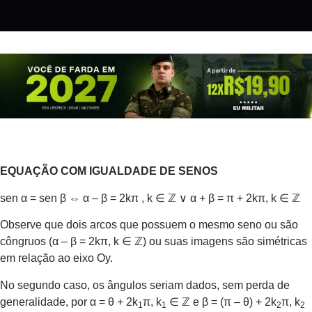
EQUAÇÃO COM IGUALDADE DE SENOS
sen α = sen β ⇔ α – β = 2kπ , k ∈ ℤ ∨ α + β = π + 2kπ, k ∈ ℤ
Observe que dois arcos que possuem o mesmo seno ou são
côngruos (α – β = 2kπ, k ∈ ℤ) ou suas imagens são simétricas
em relação ao eixo Oy.
No segundo caso, os ângulos seriam dados, sem perda de
generalidade, por α = θ + 2k
π, k
∈ ℤ e β = (π – θ) + 2k
π, k
1
1
2
2