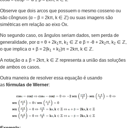
Observe que dois arcos que possuem o mesmo cosseno ou
são côngruos (α – β = 2kπ, k ∈ ℤ) ou suas imagens são
simétricas em relação ao eixo Ox.
No segundo caso, os ângulos seriam dados, sem perda de
generalidade, por α = θ + 2k
π, k
∈ ℤ e β = -θ + 2k
π, k
∈ ℤ,
1
1
2
2
o que implica α + β = 2(k
+ k
)π = 2kπ, k ∈ ℤ.
1
2
A notação α ± β = 2kπ, k ∈ ℤ representa a união das soluções
de ambos os casos.
Outra maneira de resolver essa equação é usando
as
fórmulas de Werner
:
Exemplo: