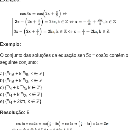
Exemplo:
O conjunto das soluções da equação sen 5x = cos3x contém o
seguinte conjunto:
π
π
a) {
/
+ k
/
, k ∈ ℤ}
16
5
π
π
b) {
/
+ k
/
, k ∈ ℤ
16
3
π
π
c) {
/
+ k
/
, k ∈ ℤ}
4
3
π
π
d) {
/
+ k
/
, k ∈ ℤ}
4
2
π
e) {
/
+ 2kπ, k ∈ ℤ}
4
Resolução: E