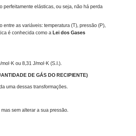
 perfeitamente elásticas, ou seja, não há perda
ntre as variáveis: temperatura (T), pressão (P),
tica é conhecida como a
Lei dos Gases
mol⋅K ou 8,31 J/mol⋅K (S.I.).
NTIDADE DE GÁS DO RECIPIENTE)
ada uma dessas transformações.
 mas sem alterar a sua pressão.