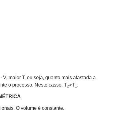
 V, maior T, ou seja, quanto mais afastada a
ante o processo. Neste casso, T
>T
.
2
1
MÉTRICA
ionais. O volume é constante.