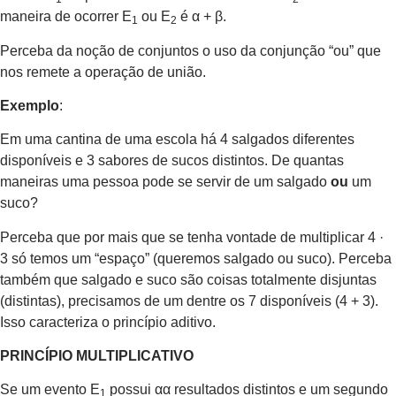
maneira de ocorrer E
ou E
é α + β.
1
2
Perceba da noção de conjuntos o uso da conjunção “ou” que
nos remete a operação de união.
Exemplo
:
Em uma cantina de uma escola há 4 salgados diferentes
disponíveis e 3 sabores de sucos distintos. De quantas
maneiras uma pessoa pode se servir de um salgado
ou
um
suco?
Perceba que por mais que se tenha vontade de multiplicar 4 ·
3 só temos um “espaço” (queremos salgado ou suco). Perceba
também que salgado e suco são coisas totalmente disjuntas
(distintas), precisamos de um dentre os 7 disponíveis (4 + 3).
Isso caracteriza o princípio aditivo.
PRINCÍPIO MULTIPLICATIVO
Se um evento E
possui αα resultados distintos e um segundo
1