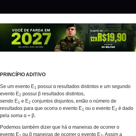
PRINCÍPIO ADITIVO
Se um evento E
possui α resultados distintos e um segundo
1
evento E
possui β resultados distintos,
2
sendo E
e E
conjuntos disjuntos, então o número de
1
2
resultados para que ocorra o evento E
ou o evento E
é dado
1
2
pela soma α + β.
Podemos também dizer que há α maneiras de ocorrer o
evento E
ou β maneiras de ocorrer o evento E
. Assim a
1
2