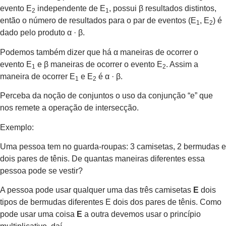
evento E
independente de E
, possui β resultados distintos,
2
1
então o número de resultados para o par de eventos (E
, E
) é
1
2
dado pelo produto α · β.
Podemos também dizer que há α maneiras de ocorrer o
evento E
e β maneiras de ocorrer o evento E
. Assim a
1
2
maneira de ocorrer E
e E
é α · β.
1
2
Perceba da noção de conjuntos o uso da conjunção “e” que
nos remete a operação de intersecção.
Exemplo:
Uma pessoa tem no guarda-roupas: 3 camisetas, 2 bermudas e
dois pares de tênis. De quantas maneiras diferentes essa
pessoa pode se vestir?
A pessoa pode usar qualquer uma das três camisetas
E
dois
tipos de bermudas diferentes E dois dos pares de tênis. Como
pode usar uma coisa
E
a outra devemos usar o princípio