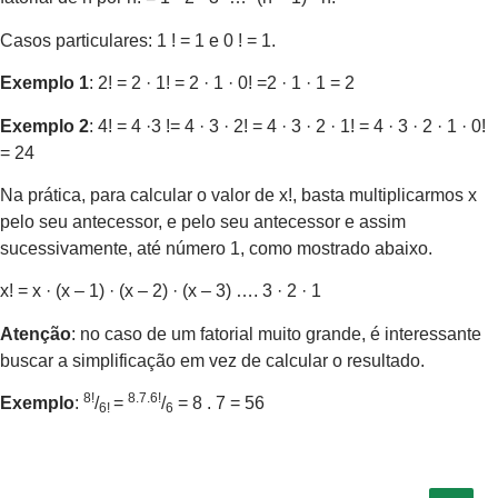
Casos particulares: 1 ! = 1 e 0 ! = 1.
Exemplo 1
: 2! = 2 · 1! = 2 · 1 · 0! =2 · 1 · 1 = 2
Exemplo 2
: 4! = 4 ·3 != 4 · 3 · 2! = 4 · 3 · 2 · 1! = 4 · 3 · 2 · 1 · 0!
= 24
Na prática, para calcular o valor de x!, basta multiplicarmos x
pelo seu antecessor, e pelo seu antecessor e assim
sucessivamente, até número 1, como mostrado abaixo.
x! = x · (x – 1) · (x – 2) · (x – 3) …. 3 · 2 · 1
Atenção
: no caso de um fatorial muito grande, é interessante
buscar a simplificação em vez de calcular o resultado.
8!
8.7.6!
Exemplo
:
/
=
/
= 8 . 7 = 56
6!
6