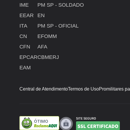
IME
PM SP - SOLDADO
EEAR
EN
ITA
PM SP - OFICIAL
CN
EFOMM
CFN
AFA
EPCAR
CBMERJ
EAM
Central de Atendimento
Termos de Uso
Promilitares p
ÓTIMO