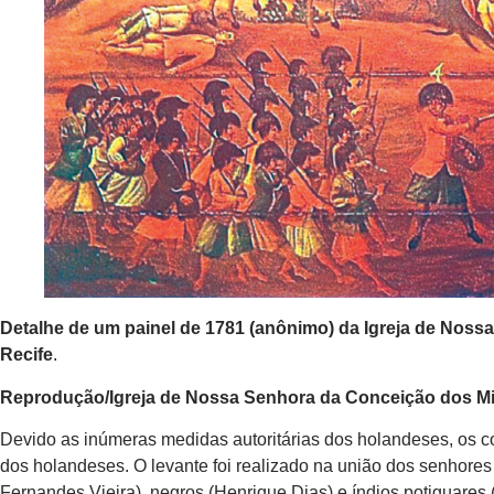
Detalhe de um painel de 1781 (anônimo) da Igreja de Noss
Recife
.
Reprodução/Igreja de Nossa Senhora da Conceição dos Mili
Devido as inúmeras medidas autoritárias dos holandeses, os 
dos holandeses. O levante foi realizado na união dos senhore
Fernandes Vieira), negros (Henrique Dias) e índios potiguares