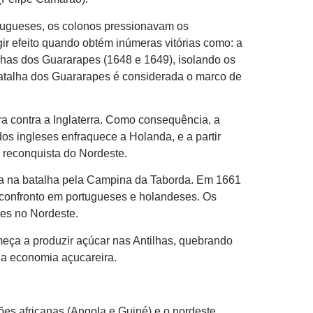
rtugueses, os colonos pressionavam os
r efeito quando obtém inúmeras vitórias como: a
lhas dos Guararapes (1648 e 1649), isolando os
 batalha dos Guararapes é considerada o marco de
a contra a Inglaterra. Como consequência, a
os ingleses enfraquece a Holanda, e a partir
a reconquista do Nordeste.
a na batalha pela Campina da Taborda. Em 1661
 confronto em portugueses e holandeses. Os
es no Nordeste.
ça a produzir açúcar nas Antilhas, quebrando
a economia açucareira.
ões africanas (Angola e Guiné) e o nordeste