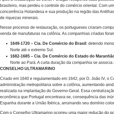
brasileiro, mas perdeu o controle do comércio oriental. Com u
concorrência Holandesa e sua produção na região das Antilhas
de riquezas minerais.
Nesse processo de restauração, os portugueses criaram compa
venda de manufaturas na colônia. As companhias criadas fora
1649-1720 – Cia. De Comércio do Brasil:
detendo monop
Norte até o extremo Sul.
1682-1685 – Cia. De Comércio do Estado do Maranhã
Norte ao Pará. A curta duração da companhia se associa
CONSELHO ULTRAMARINO
Criado em 1640 e regulamentado em 1642, por D. João IV, o Co
administração metropolitana sobre a colônia, aumentando ainda 
realizada na implantação do Governo-Geral. Essa centralização
econômica que Portugal encontrava-se, consequência das inúm
Espanha durante a União Ibérica, arruinando seu domínio colon
Com o Conselho Ultramarino ocorreu uma maior redução do pod