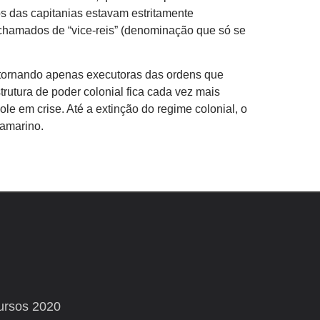
rios das capitanias estavam estritamente
chamados de “vice-reis” (denominação que só se
 tornando apenas executoras das ordens que
rutura de poder colonial fica cada vez mais
le em crise. Até a extinção do regime colonial, o
ramarino.
ursos 2020