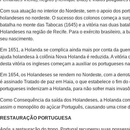
Com sua atuação no interior do Nordeste, sem o apoio dos po
holandeses no nordeste. O sucesso dos colonos começa a surgi
batalha no monte das Tabocas (1645) e a vitória nas duas bata
Holandeses na região de Recife. Para o exército brasileiro, a
seu nascimento.
Em 1651, a Holanda se complica ainda mais por conta da guerr
ajuda holandesa à colônia Nova Holanda é reduzida. A vitória d
desta vitória os ingleses começam a auxiliar os portugueses n
Em 1654, os Holandeses se rendem no Nordeste, com a derrot
é assinado Tratado de paz em Haia, o que estabelece o fim do
portugueses indenizam a Holanda, para não sofrer mais invasõ
Como Consequência da saída dos Holandeses, a Holanda come
assim o monopólio do açúcar Português, causando uma crise d
RESTAURAÇÃO PORTUGUESA
Após a restauração do trono, Portugal recuperou suas possess