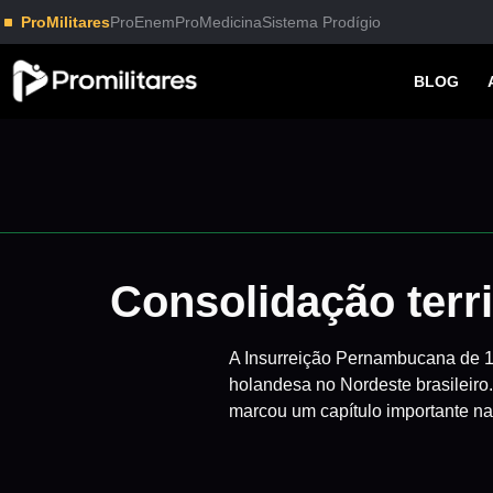
ProMilitares
ProEnem
ProMedicina
Sistema Prodígio
BLOG
Consolidação terr
A Insurreição Pernambucana de 16
holandesa no Nordeste brasileiro.
marcou um capítulo importante na