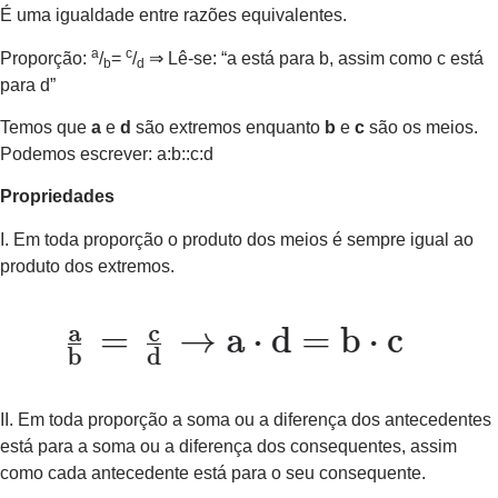
É uma igualdade entre razões equivalentes.
a
c
Proporção:
/
=
/
⇒ Lê-se: “a está para b, assim como c está
b
d
para d”
Temos que
a
e
d
são extremos enquanto
b
e
c
são os meios.
Podemos escrever: a:b::c:d
Propriedades
I. Em toda proporção o produto dos meios é sempre igual ao
produto dos extremos.
II. Em toda proporção a soma ou a diferença dos antecedentes
está para a soma ou a diferença dos consequentes, assim
como cada antecedente está para o seu consequente.