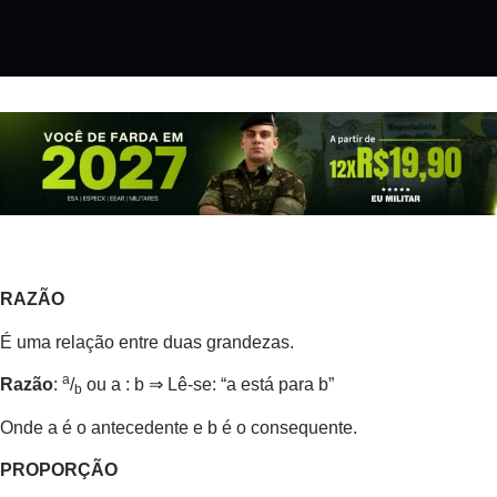
RAZÃO
É uma relação entre duas grandezas.
a
Razão
:
/
ou a : b ⇒ Lê-se: “a está para b”
b
Onde a é o antecedente e b é o consequente.
PROPORÇÃO