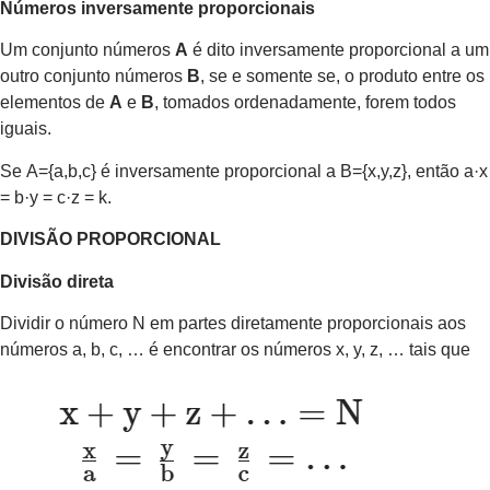
Números inversamente proporcionais
Um conjunto números
A
é dito inversamente proporcional a um
outro conjunto números
B
, se e somente se, o produto entre os
elementos de
A
e
B
, tomados ordenadamente, forem todos
iguais.
Se A={a,b,c} é inversamente proporcional a B={x,y,z}, então a·x
= b·y = c·z = k.
DIVISÃO PROPORCIONAL
Divisão direta
Dividir o número N em partes diretamente proporcionais aos
números a, b, c, … é encontrar os números x, y, z, … tais que