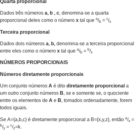
Quarta proporcional
Dados três números
a, b , c
, denomina-se a quarta
a
c
proporcional deles como o número
x
tal que
/
=
/
b
x
Terceira proporcional
Dados dois números
a, b,
denomina-se a terceira proporcional
a
b
entre eles como o número
x
tal que
/
=
/
b
x
NÚMEROS PROPORCIONAIS
Números diretamente proporcionais
Um conjunto números
A
é dito
diretamente proporcional
a
um outro conjunto números
B
, se e somente se, o quociente
entre os elementos de
A
e
B
, tomados ordenadamente, forem
todos iguais.
a
Se A={a,b,c} é diretamente proporcional a B={x,y,z}, então
/
=
x
b
c
/
=
/
=k.
y
z