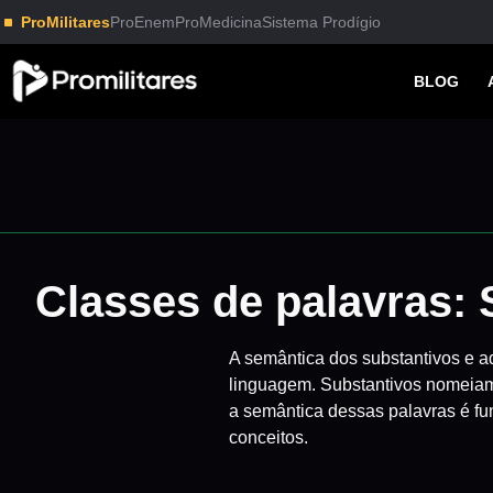
ProMilitares
ProEnem
ProMedicina
Sistema Prodígio
BLOG
Classes de palavras: 
A semântica dos substantivos e ad
linguagem. Substantivos nomeiam
a semântica dessas palavras é fu
conceitos.