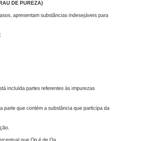
RAU DE PUREZA)
casos, apresentam substâncias indesejáveis para
:
á incluída partes referentes às impurezas
 parte que contém a substância que participa da
ção.
ercentual que Qp é de Qa.