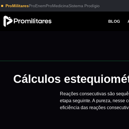
ProMilitares
ProEnem
ProMedicina
Sistema Prodígio
BLOG
Cálculos estequiomét
Reações consecutivas são sequê
etapa seguinte. A pureza, nesse c
eficiência das reações consecuti