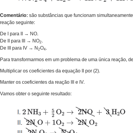
Comentário:
são substâncias que funcionam simultaneamente
reação seguinte:
De I para II → NO.
De II para III → NO
.
2
De III para IV → N
O
.
2
4
Para transformarmos em um problema de uma única reação, dev
Multiplicar os coeficientes da equação II por (2).
Manter os coeficientes da reação III e IV.
Vamos obter o seguinte resultado: