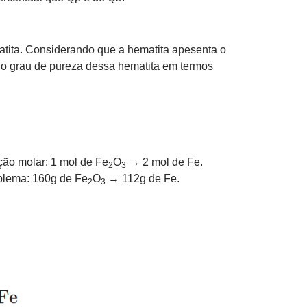
matita. Considerando que a hematita apesenta o
e o grau de pureza dessa hematita em termos
ção molar: 1 mol de Fe
O
→ 2 mol de Fe.
2
3
blema: 160g de Fe
O
→ 112g de Fe.
2
3