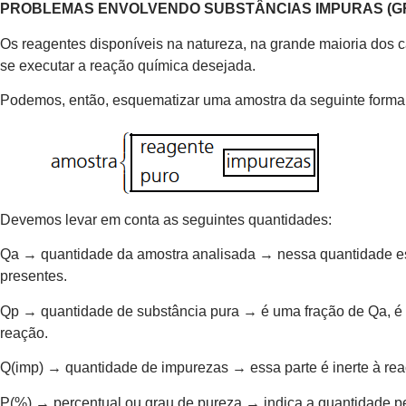
PROBLEMAS ENVOLVENDO SUBSTÂNCIAS IMPURAS (G
Os reagentes disponíveis na natureza, na grande maioria dos 
se executar a reação química desejada.
Podemos, então, esquematizar uma amostra da seguinte forma
Devemos levar em conta as seguintes quantidades:
Qa → quantidade da amostra analisada → nessa quantidade est
presentes.
Qp → quantidade de substância pura → é uma fração de Qa, é a
reação.
Q(imp) → quantidade de impurezas → essa parte é inerte à rea
P(%) → percentual ou grau de pureza → indica a quantidade p