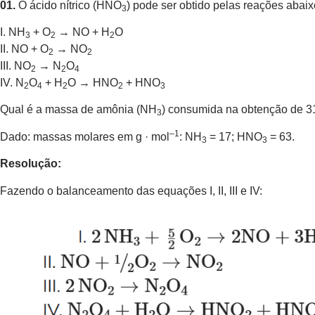
01.
O ácido nítrico (HNO
) pode ser obtido pelas reações aba
3
I. NH
+ O
→ NO + H
O
3
2
2
II. NO + O
→ NO
2
2
III. NO
→ N
O
2
2
4
IV. N
O
+ H
O → HNO
+ HNO
2
4
2
2
3
Qual é a massa de amônia (NH
) consumida na obtenção de 31
3
–1
Dado: massas molares em g · mol
: NH
= 17; HNO
= 63.
3
3
Resolução:
Fazendo o balanceamento das equações I, II, III e IV: