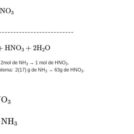
: 2mol de NH
→ 1 mol de HNO
.
3
3
blema: 2(17) g de NH
→ 63g de HNO
.
3
3