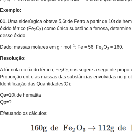
Exemplo:
01.
Uma siderúrgica obteve 5,6t de Ferro a partir de 10t de he
óxido férrico (Fe
O
) como única substância ferrosa, determin
2
3
desse óxido.
–1
Dado: massas molares em g ⋅ mol
: Fe = 56; Fe
O
= 160.
2
3
Resolução:
A fórmula do óxido férrico, Fe
O
nos sugere a seguinte propor
2
3
Proporção entre as massas das substâncias envolvidas no pro
Identificação das Quantidades(Q):
Qa=10t de hematita
Qp=?
Efetuando os cálculos: