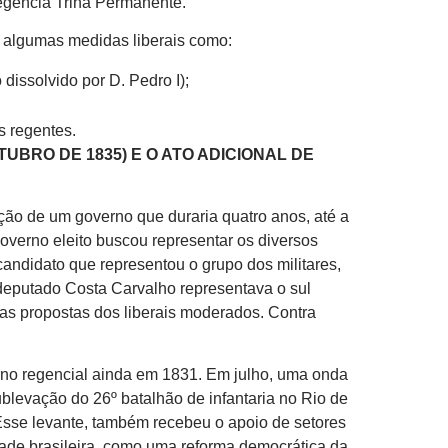
egência Trina Permanente.
 algumas medidas liberais como:
 dissolvido por D. Pedro I);
s regentes.
UBRO DE 1835) E O ATO ADICIONAL DE
ão de um governo que duraria quatro anos, até a
overno eleito buscou representar os diversos
 candidato que representou o grupo dos militares,
 deputado Costa Carvalho representava o sul
 as propostas dos liberais moderados. Contra
rno regencial ainda em 1831. Em julho, uma onda
ublevação do 26º batalhão de infantaria no Rio de
 Esse levante, também recebeu o apoio de setores
ade brasileira, como uma reforma democrática da