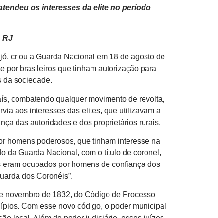
atendeu os interesses da elite no período
, RJ
eijó, criou a Guarda Nacional em 18 de agosto de
e por brasileiros que tinham autorização para
s da sociedade.
 país, combatendo qualquer movimento de revolta,
via aos interesses das elites, que utilizavam a
ança das autoridades e dos proprietários rurais.
por homens poderosos, que tinham interesse na
 da Guarda Nacional, com o título de coronel,
os eram ocupados por homens de confiança dos
Guarda dos Coronéis”.
 de novembro de 1832, do Código de Processo
cípios. Com esse novo código, o poder municipal
ão local. Além do poder judiciário, esses juízes