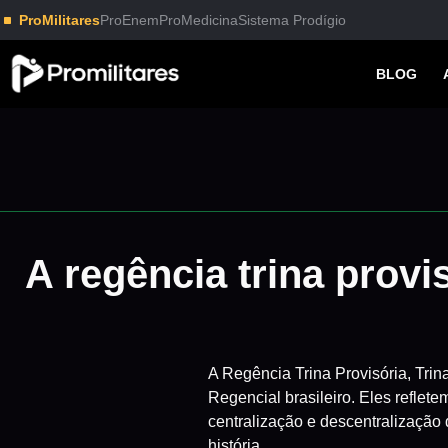
ProMilitares
ProEnem
ProMedicina
Sistema Prodígio
BLOG
A regência trina provi
A Regência Trina Provisória, Tri
Regencial brasileiro. Eles refletem
centralização e descentralização d
história