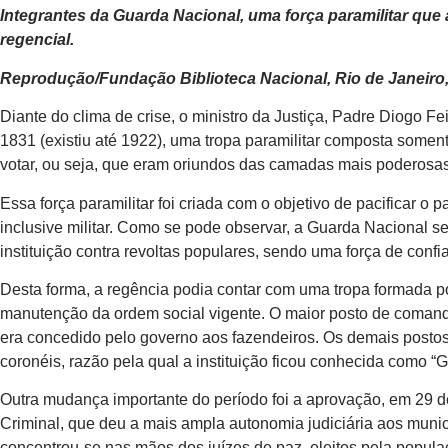
Integrantes da Guarda Nacional, uma força paramilitar que 
regencial.
Reprodução/Fundação Biblioteca Nacional, Rio de Janeiro
Diante do clima de crise, o ministro da Justiça, Padre Diogo F
1831 (existiu até 1922), uma tropa paramilitar composta soment
votar, ou seja, que eram oriundos das camadas mais poderosa
Essa força paramilitar foi criada com o objetivo de pacificar o
inclusive militar. Como se pode observar, a Guarda Nacional ser
instituição contra revoltas populares, sendo uma força de confi
Desta forma, a regência podia contar com uma tropa formada 
manutenção da ordem social vigente. O maior posto de comando
era concedido pelo governo aos fazendeiros. Os demais post
coronéis, razão pela qual a instituição ficou conhecida como “
Outra mudança importante do período foi a aprovação, em 29
Criminal, que deu a mais ampla autonomia judiciária aos muni
concentrou-se nas mãos dos juízes de paz, eleitos pela populaç