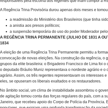
responsáveis pela escolha dos regentes que iriam compor a R
A Regência Trina Provisória durou apenas dois meses e tomou
a readmissão do Ministério dos Brasileiros (que tinha sido
a anistia aos presos políticos;
a suspensão temporária do uso do poder Moderador pelo
A REGÊNCIA TRINA PERMANENTE (JULHO DE 1831 A OUT
1834
A eleição de uma Regência Trina Permanente permitiu a formaç
convocação de novas eleições. Na construção da regência, o g
grupos da elite brasileira: o Brigadeiro Francisco de Lima foi o
o deputado Bráulio Muniz representava o nordeste agrário e o
agrário. Assim, os três regentes representavam os interesses e
eles, se opuseram os liberais exaltados e os restauradores.
No âmbito social, um clima de instabilidade assombrou o gove
de agitação tomou conta das forças regulares do país, com a s
Janeiro, que recebeu apoio do Corpo de Polícia da Província.
populares, que exigiam uma profunda transformação da socied