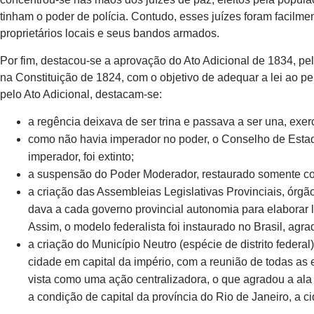
tinham o poder de polícia. Contudo, esses juízes foram facilme
proprietários locais e seus bandos armados.
Por fim, destacou-se a aprovação do Ato Adicional de 1834, pe
na Constituição de 1824, com o objetivo de adequar a lei ao p
pelo Ato Adicional, destacam-se:
a regência deixava de ser trina e passava a ser una, exer
como não havia imperador no poder, o Conselho de Estado
imperador, foi extinto;
a suspensão do Poder Moderador, restaurado somente co
a criação das Assembleias Legislativas Provinciais, órgã
dava a cada governo provincial autonomia para elaborar le
Assim, o modelo federalista foi instaurado no Brasil, agra
a criação do Município Neutro (espécie de distrito federa
cidade em capital da império, com a reunião de todas as 
vista como uma ação centralizadora, o que agradou a ala r
a condição de capital da província do Rio de Janeiro, a ci