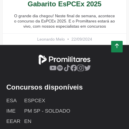
Gabarito EsPCEx 2025
O grande dia chegou! Neste final de semana, acontece
o concurso da EsPCEx 2025. E o Promiltares estará ao
vivo, com nossos especialistas em concursos
Leonardo Melo
22/09/2024
Concursos disponíveis
ESA
ESPCEX
IME
PM SP - SOLDADO
EEAR
EN